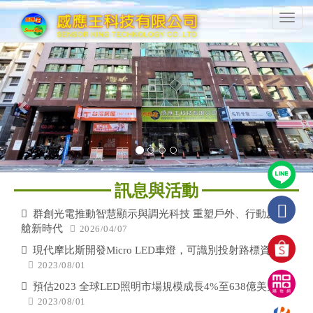
感
T
應
o
王
g
P
N
科
g
r
e
技
l
有
e
x
e
限
n
v
t
公
a
司
i
v
o
i
g
u
a
s
訊息與活動
t
i
群創光電推動智慧顯示與調光科技 重塑戶外、行動及座
o
艙新時代
2026/04/07
n
現代摩比斯開發Micro LED車燈，可識別投射路標資訊
2023/08/01
預估2023 全球LED照明市場規模成長4%至638億美元
2023/08/01