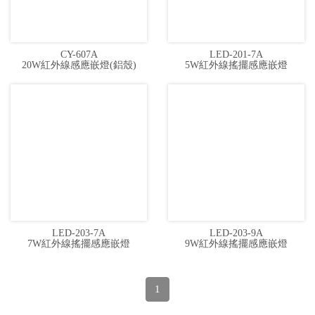
CY-607A
LED-201-7A
20W紅外線感應嵌燈(鋁殼)
5W紅外線搖擺感應嵌燈
LED-203-7A
LED-203-9A
7W紅外線搖擺感應嵌燈
9W紅外線搖擺感應嵌燈
1