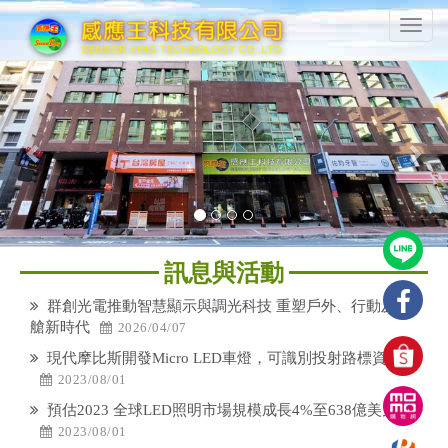
感
T
應
o
王
g
P
N
科
g
r
e
技
l
有
e
x
e
限
n
v
t
公
a
司
i
v
o
i
g
u
a
s
訊息與活動
t
i
群創光電推動智慧顯示與調光科技 重塑戶外、行動及座
o
艙新時代
2026/04/07
n
現代摩比斯開發Micro LED車燈，可識別投射路標資訊
2023/08/01
預估2023 全球LED照明市場規模成長4%至638億美元
2023/08/01