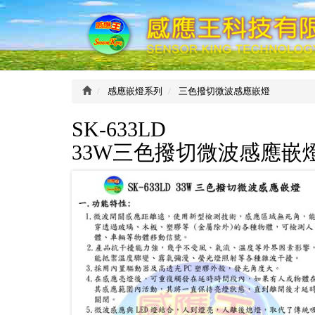
感
應
王
科
技
有
感應嵌燈系列
三色撥切微波感應嵌燈
限
公
SK-633LD
司
33W三色撥切微波感應嵌燈(