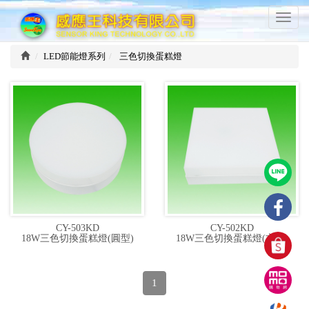
感
T
應
o
王
g
科
LED節能燈系列
三色切換蛋糕燈
g
技
l
有
e
限
n
公
a
司
v
i
g
a
t
i
o
CY-503KD
CY-502KD
n
18W三色切換蛋糕燈(圓型)
18W三色切換蛋糕燈(方型)
1