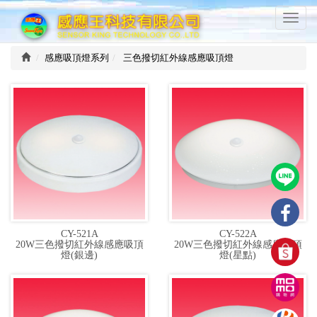
感
T
應
o
王
g
科
感應吸頂燈系列
三色撥切紅外線感應吸頂燈
g
技
l
有
e
限
n
公
a
司
v
i
g
a
t
i
o
CY-521A
CY-522A
n
20W三色撥切紅外線感應吸頂
20W三色撥切紅外線感應吸頂
燈(銀邊)
燈(星點)